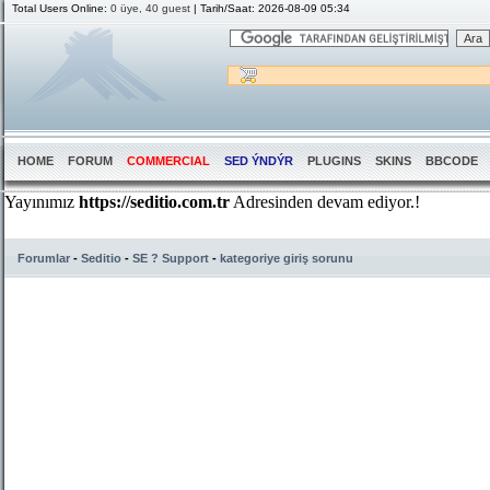
Total Users Online:
0 üye, 40 guest
| Tarih/Saat: 2026-08-09 05:34
HOME
FORUM
COMMERCIAL
SED ÝNDÝR
PLUGINS
SKINS
BBCODE
Forumlar
-
Seditio
-
SE ? Support
-
kategoriye giriş sorunu