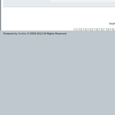
Sayf
1
[
2
] [
3
] [
4
] [
5
] [
6
] [
7
] [
8
] [
Powered by
Seditio
© 2009-2012 All Rights Reserved