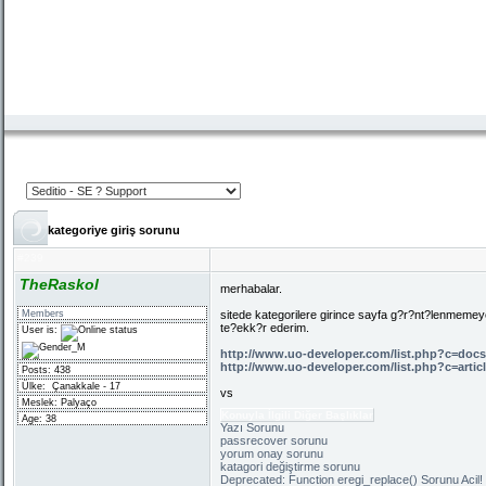
kategoriye giriş sorunu
#
239
TheRaskol
merhabalar.
Members
sitede kategorilere girince sayfa g?r?nt?lenmemey
te?ekk?r ederim.
User is:
http://www.uo-developer.com/list.php?c=docs
http://www.uo-developer.com/list.php?c=artic
Posts: 438
Ülke:
Çanakkale - 17
vs
Meslek: Palyaço
Konuyla İlgili Diğer Başlıklar
Age: 38
Yazı Sorunu
passrecover sorunu
yorum onay sorunu
katagori değiştirme sorunu
Deprecated: Function eregi_replace() Sorunu Acil!