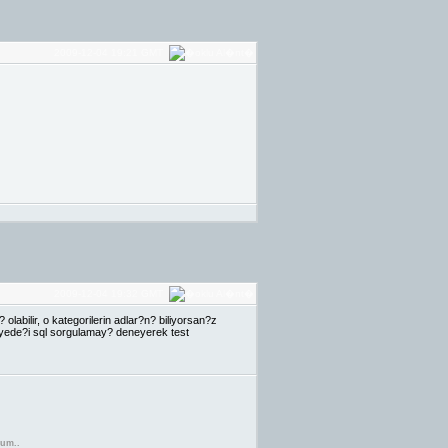
2009-12-04 19:21 GMT
2009-12-04 19:32 GMT
olabilir, o kategorilerin adlar?n? biliyorsan?z
i yede?i sql sorgulamay? deneyerek test
rum..