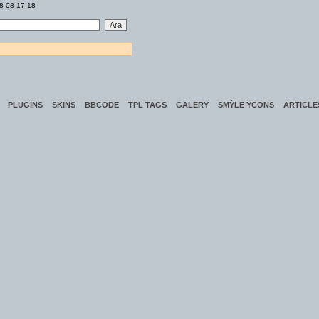
08-08 17:18
PLUGINS
SKINS
BBCODE
TPL TAGS
GALERÝ
SMÝLE ÝCONS
ARTICLE