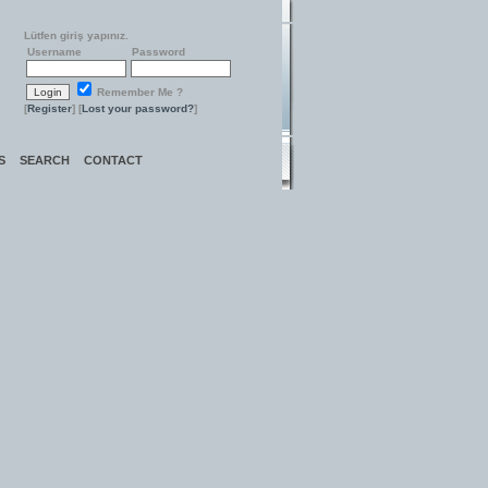
Lütfen giriş yapınız.
Username
Password
Remember Me ?
[
Register
] [
Lost your password?
]
S
SEARCH
CONTACT