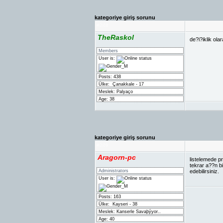
kategoriye giriş sorunu
#
248
TheRaskol
de?i?iklik ol
Members
User is:
Posts: 438
Ülke:
Çanakkale - 17
Meslek: Palyaço
Age: 38
kategoriye giriş sorunu
#
249
Aragorn-pc
listelemede pr
tekrar a??n b
Administrators
edebilirsiniz.
User is:
Posts: 163
Ülke:
Kayseri - 38
Meslek: Kanserle Savaþýyor..
Age: 40