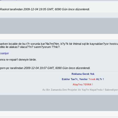
Raskol tarafından 2009-12-04 19:05 GMT, 6090 Gün önce düzenlendi.
narken localde de bu t?r sorunla kar?ila?mi?tim. b?y?k bir ihtimal sql ile kaynaklan?yor hostc
 seditio ile alakas? olaca??n? sanm?yorum ??nk?.
 saniye
nra re-repair'i deneyin birde.
gorn-pc tarafından 2009-12-04 19:07 GMT, 6090 Gün önce düzenlendi.
Reklama Gerek Yok
Eskiler Tan?r, Yeniler
?rnek
AL?r !
Alay?na ?SYAN !
Az Bir Zamanda Dev Projeler ile Yay?n Hayat?nda ! Sabrediyo