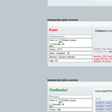
kategoriye giriş sorunu
#
241
Kaan
Database yi 
Administrators
User is:
Emlak, Oto Galer
Posts: 2772
Detaylar ??in:
ka
Ülke:
İstanbul - 34
Seditio 170 ?nd
Meslek: Serbest Meslek
Capte M?zik ?n
Age: 43
Seditio Toolbar
kategoriye giriş sorunu
#
242
TheRaskol
evet onard?m
Members
Kod:
User is:
uodev.sed
uodev.sed
uodev.sed
Posts: 438