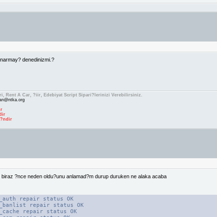
onarmay? denedinizmi.?
i, Rent A Car, ?iir, Edebiyat Script Sipari?lerinizi Verebilirsiniz.
an@ntka.org
ir
dir
 ?ndir
 biraz ?nce neden oldu?unu anlamad?m durup duruken ne alaka acaba
_auth repair status OK
_banlist repair status OK
_cache repair status OK