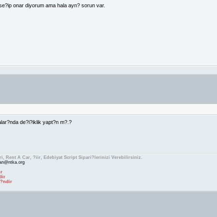
 se?ip onar diyorum ama hala ayn? sorun var.
ar?nda de?i?iklik yapt?n m?.?
i, Rent A Car, ?iir, Edebiyat Script Sipari?lerinizi Verebilirsiniz.
an@ntka.org
ir
dir
 ?ndir