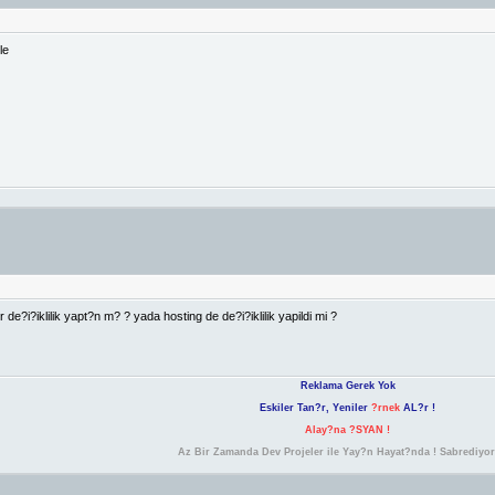
le
r de?i?iklilik yapt?n m? ? yada hosting de de?i?iklilik yapildi mi ?
Reklama Gerek Yok
Eskiler Tan?r, Yeniler
?rnek
AL?r !
Alay?na ?SYAN !
Az Bir Zamanda Dev Projeler ile Yay?n Hayat?nda ! Sabrediyo