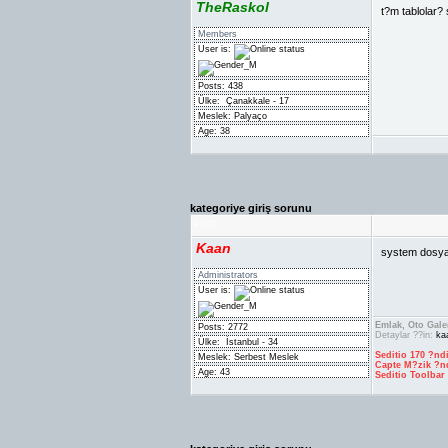
TheRaskol
t?m tablolar?
Members
User is:
Posts: 438
Ülke:
Çanakkale - 17
Meslek: Palyaço
Age: 38
kategoriye giriş sorunu
#
245
Kaan
system dosyal
Administrators
User is:
Emlak, Oto Galer
Posts: 2772
Detaylar ??in:
ka
Ülke:
İstanbul - 34
Seditio 170 ?nd
Meslek: Serbest Meslek
Capte M?zik ?n
Age: 43
Seditio Toolbar