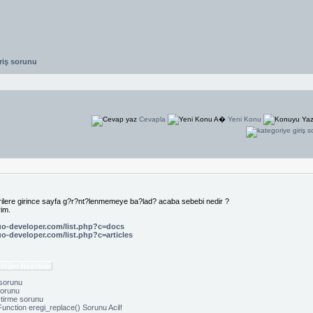
riş sorunu
Cevapla
Yeni Konu
rilere girince sayfa g?r?nt?lenmemeye ba?lad? acaba sebebi nedir ?
im.
uo-developer.com/list.php?c=docs
o-developer.com/list.php?c=articles
 Diğer Başlıklar
sorunu
sorunu
ştirme sorunu
unction eregi_replace() Sorunu Acil!