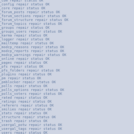
_com repair status OK
_config repair status OK
_core repair status OK
_forum_posts repair status OK
_forum_sections repair status OK
_forum_structure repair status OK
_forum_topics repair status OK
_groups repair status OK
_groups_users repair status OK
_karma repair status OK
_logger repair status OK
_mailtemp repair status OK
_modcp_reasons repair status OK
_modcp_reports repair status OK
_modcp_warnings repair status OK
_online repair status OK
_pages repair status OK
_pfs repair status OK
_pfs_folders repair status OK
_plugins repair status OK
_pm repair status OK
_pmblocker repair status OK
_polls repair status OK
_polls_options repair status OK
_polls_voters repair status OK
_rated repair status OK
_ratings repair status OK
_referers repair status OK
_smilies repair status OK
_stats repair status OK
_structure repair status OK
_trash repair status OK
_usergal_potw repair status OK
_usergal_tags repair status OK
_users repair status OK