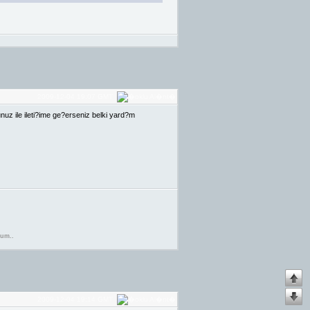
2009-12-04 19:07 GMT
unuz ile ileti?ime ge?erseniz belki yard?m
rum..
2009-12-04 19:14 GMT