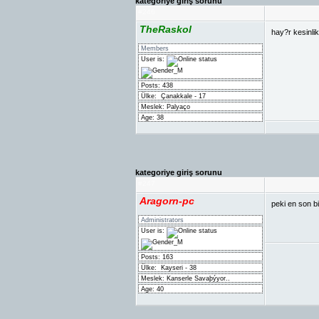
kategoriye giriş sorunu
#
246
TheRaskol
hay?r kesinlik
Members
User is:
Posts: 438
Ülke:
Çanakkale - 17
Meslek: Palyaço
Age: 38
kategoriye giriş sorunu
#
247
Aragorn-pc
peki en son bi
Administrators
User is:
Posts: 163
Ülke:
Kayseri - 38
Meslek: Kanserle Savaþýyor..
Age: 40