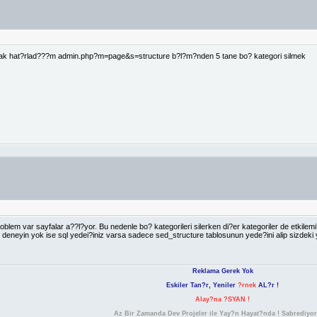
arak hat?rlad???m admin.php?m=page&s=structure b?l?m?nden 5 tane bo? kategori silmek
oblem var sayfalar a??l?yor. Bu nedenle bo? kategorileri silerken di?er kategoriler de etkilemi? 
i deneyin yok ise sql yedei?iniz varsa sadece sed_structure tablosunun yede?ini alip sizdek
Reklama Gerek Yok
Eskiler Tan?r, Yeniler
?rnek
AL?r !
Alay?na ?SYAN !
Az Bir Zamanda Dev Projeler ile Yay?n Hayat?nda ! Sabrediyo