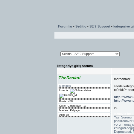
Forumlar
-
Seditio
-
SE ? Support
-
kategoriye gi
kategoriye giriş sorunu
#
239
TheRaskol
merhabalar.
Members
sitede katego
te?ekk?r eder
User is:
http://www.
http://www.u
Posts: 438
Ülke:
Çanakkale - 17
vs
Meslek: Palyaço
Konuyla İlgili
Age: 38
Yazı Sorunu
passrecover 
yorum onay 
katagori deği
Deprecated: F