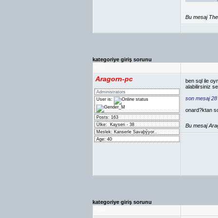
Bu mesaj The
kategoriye giriş sorunu
#
243
Aragorn-pc
ben sql ile oy
alabilirsiniz
Administrators
son mesaj 28
User is:
onard?ktan so
Posts: 163
Ülke:
Kayseri - 38
Bu mesaj Ara
Meslek: Kanserle Savaþýyor..
Age: 40
kategoriye giriş sorunu
#
244