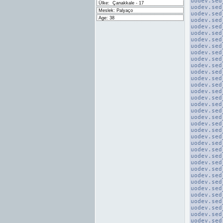
uodev.sed
Ülke:
Çanakkale - 17
uodev.sed
Meslek: Palyaço
uodev.sed
Age: 38
uodev.sed
uodev.sed
uodev.sed
uodev.sed
uodev.sed
uodev.sed
uodev.sed
uodev.sed
uodev.sed
uodev.sed
uodev.sed
uodev.sed
uodev.sed
uodev.sed
uodev.sed
uodev.sed
uodev.sed
uodev.sed
uodev.sed
uodev.sed
uodev.sed
uodev.sed
uodev.sed
uodev.sed
uodev.sed
uodev.sed
uodev.sed
uodev.sed
uodev.sed
uodev.sed
uodev.sed
uodev.sed