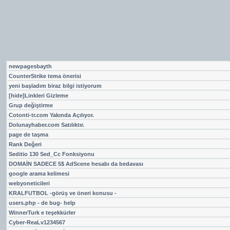
newpagesbayth
CounterStrike tema önerisi
yeni başladım biraz bilgi istiyorum
[hide]Linkleri Gizleme
Grup değiştirme
Cotonti-tr.com Yakında Açılıyor.
Dolunayhaber.com Satılıktır.
page de taşma
Rank Değeri
Seditio 130 Sed_Cc Fonksiyonu
DOMAİN SADECE 5$ AdScene hesabı da bedavası
google arama kelimesi
webyoneticileri
KRALFUTBOL -görüş ve öneri konusu -
users.php - de bug- help
WinnerTurk e teşekkürler
Cyber-ReaLv1234567