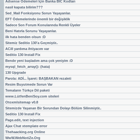
Adsense Ödemeleri İçin Banka BIC Kodları
nasil kapata bilirim???
Sed_Mail Fonksiyonu Sorun Yaşayanlar.
EFT Ödemelerinde önemli bir değişiklik
Sadece Son Forum Konularında Renkli Üyeler
Beni Hatırla Sorunu Yaşayanlar.
ilk hata benden olsun :D
Sitemiz Seditio 130'a Geçmiştir..
ACill yardıma ihtiyacım var
Seditio 130 Install Fix
Bende yeni başladım ama çok yeniyim :D
mysql_fetch_array(): (hata)
130 Upgrade
Parola: ADİ... İşaret: BAŞBAKAN rezaleti
Resim Buyutmede Sorun Var
Temaların Türkçe Dil paketi
www.LütfenBeniSoy.com siteleri
Otoxmlsitemap v0.8
Sitemizde Yaşanan Bir Sorundan Dolayı Bölüm Silinmiştir..
Seditio 130 Install Fix
Page.edit, text injection
Ajax Chat xtemplate error
Thehaacking.org Online
WwW.WebNotiZe.Org