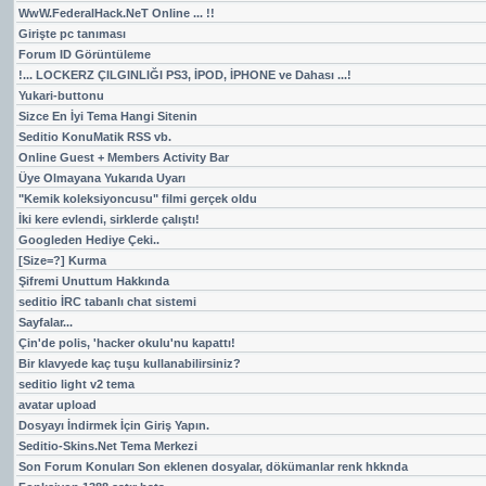
WwW.FederalHack.NeT Online ... !!
Girişte pc tanıması
Forum ID Görüntüleme
!... LOCKERZ ÇILGINLIĞI PS3, İPOD, İPHONE ve Dahası ...!
Yukari-buttonu
Sizce En İyi Tema Hangi Sitenin
Seditio KonuMatik RSS vb.
Online Guest + Members Activity Bar
Üye Olmayana Yukarıda Uyarı
"Kemik koleksiyoncusu" filmi gerçek oldu
İki kere evlendi, sirklerde çalıştı!
Googleden Hediye Çeki..
[Size=?] Kurma
Şifremi Unuttum Hakkında
seditio İRC tabanlı chat sistemi
Sayfalar...
Çin'de polis, 'hacker okulu'nu kapattı!
Bir klavyede kaç tuşu kullanabilirsiniz?
seditio light v2 tema
avatar upload
Dosyayı İndirmek İçin Giriş Yapın.
Seditio-Skins.Net Tema Merkezi
Son Forum Konuları Son eklenen dosyalar, dökümanlar renk hkknda