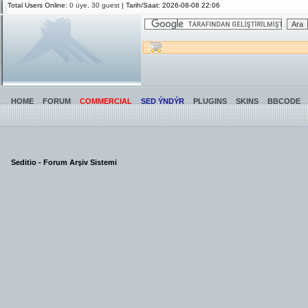
Total Users Online:
0 üye, 30 guest
| Tarih/Saat: 2026-08-08 22:06
HOME
FORUM
COMMERCIAL
SED ÝNDÝR
PLUGINS
SKINS
BBCODE
Seditio - Forum Arşiv Sistemi