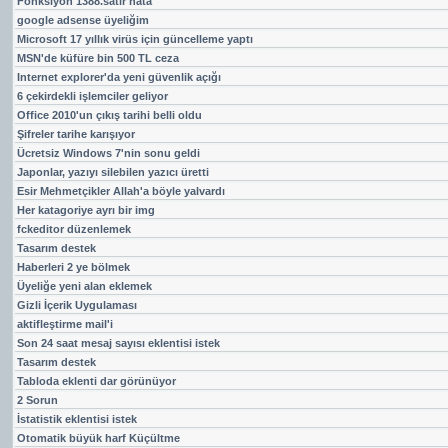
Fonksiyon 1388.satır hata
google adsense üyeliğim
Microsoft 17 yıllık virüs için güncelleme yaptı
MSN'de küfüre bin 500 TL ceza
Internet explorer'da yeni güvenlik açığı
6 çekirdekli işlemciler geliyor
Office 2010'un çıkış tarihi belli oldu
Şifreler tarihe karışıyor
Ücretsiz Windows 7'nin sonu geldi
Japonlar, yazıyı silebilen yazıcı üretti
Esir Mehmetçikler Allah'a böyle yalvardı
Her katagoriye ayrı bir img
fckeditor düzenlemek
Tasarım destek
Haberleri 2 ye bölmek
Üyeliğe yeni alan eklemek
Gizli İçerik Uygulaması
aktifleştirme mail'i
Son 24 saat mesaj sayısı eklentisi istek
Tasarım destek
Tabloda eklenti dar görünüyor
2 Sorun
İstatistik eklentisi istek
Otomatik büyük harf Küçültme