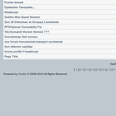
Footer destek
Üyelerden Tavsiyeler...
Header.tpl
Seditio Msn Davet Sistemi
Son 20 Döküman ve Dosyayı Listelemek
PFS/Upload Vunerablity Fix
Tek Domainli Hizmet Vermek ???
Gensitemap Xml sorunu
son forum konularında kategori sınırlamak
Son eklenen sayfalar
forum profili // header.tpl
Page Title
Sayf
[
1
] [
2
] [
3
] [
4
] [
5
] [
6
] [
7
] [
8
Powered by
Seditio
© 2009-2012 All Rights Reserved