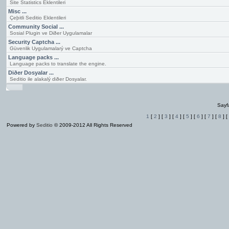
Site Statistics Eklentileri
Misc ...
Çeþitli Seditio Eklentileri
Community Social ...
Sosial Plugin ve Diðer Uygulamalar
Security Captcha ...
Güvenlik Uygulamalarý ve Captcha
Language packs ...
Language packs to translate the engine.
Diðer Dosyalar ...
Seditio ile alakalý diðer Dosyalar.
Sayf
1
[
2
] [
3
] [
4
] [
5
] [
6
] [
7
] [
8
] [
Powered by
Seditio
© 2009-2012 All Rights Reserved