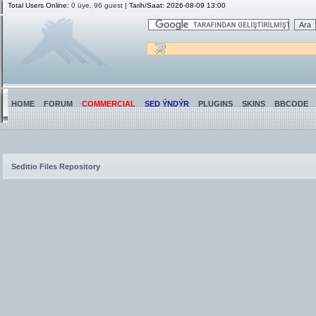
Total Users Online:
0 üye, 96 guest
| Tarih/Saat: 2026-08-09 13:00
HOME
FORUM
COMMERCIAL
SED ÝNDÝR
PLUGINS
SKINS
BBCODE
Seditio Files Repository