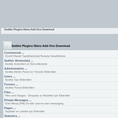
Seditio Plugins-Skins-Add-Ons Download
Seditio Plugins-Skins-Add-Ons Download
Commercial ...
Ücretli Olarak Yaptýklarýnýzý Burada Satabilirsiniz.
Seditio Versionlarý ...
Seditio Sürümleri ve Güncellemeler
Administation ...
Seditio Admin Panel ve Yönetici Eklentileri
Users ...
Seditio Üye Eklentileri
Forums ...
Seditio Forum Eklentileri
Files ...
Files and Images - Dosyalar ve Resimler için Eklentiler
Private Messages ...
Özel Mesaj (PM) On-site user-to-user messaging
Pages ...
Sayfalar ve Listeler için Eklentiler
Statistics ...