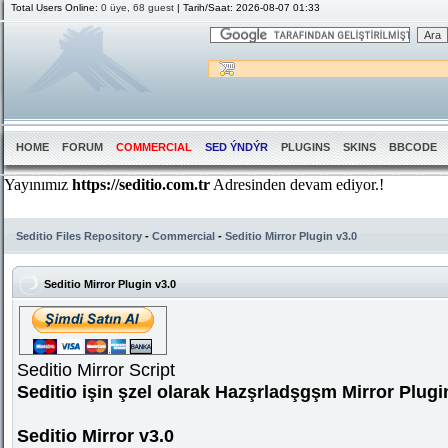
Total Users Online:
0 üye, 68 guest
| Tarih/Saat: 2026-08-07 01:33
HOME
FORUM
COMMERCIAL
SED ÝNDÝR
PLUGINS
SKINS
BBCODE
Seditio Files Repository
-
Commercial
-
Seditio Mirror Plugin v3.0
Seditio Mirror Plugin v3.0
Seditio Mirror Script
Seditio işin şzel olarak Hazşrladşgşm Mirror Plugi
Seditio Mirror v3.0