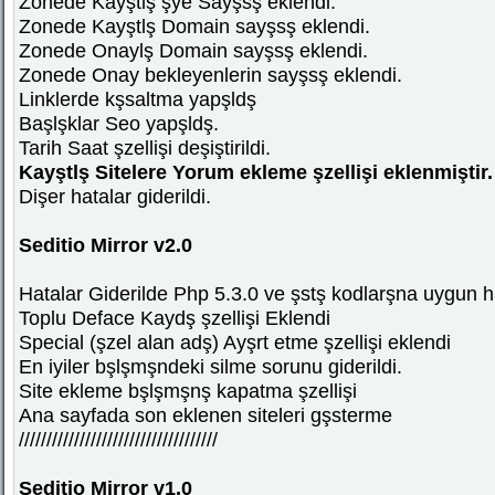
Zonede Kayştlş şye Sayşsş eklendi.
Zonede Kayştlş Domain sayşsş eklendi.
Zonede Onaylş Domain sayşsş eklendi.
Zonede Onay bekleyenlerin sayşsş eklendi.
Linklerde kşsaltma yapşldş
Başlşklar Seo yapşldş.
Tarih Saat şzellişi deşiştirildi.
Kayştlş Sitelere Yorum ekleme şzellişi eklenmiştir.
Dişer hatalar giderildi.
Seditio Mirror v2.0
Hatalar Giderilde Php 5.3.0 ve şstş kodlarşna uygun hal
Toplu Deface Kaydş şzellişi Eklendi
Special (şzel alan adş) Ayşrt etme şzellişi eklendi
En iyiler bşlşmşndeki silme sorunu giderildi.
Site ekleme bşlşmşnş kapatma şzellişi
Ana sayfada son eklenen siteleri gşsterme
////////////////////////////////////
Seditio Mirror v1.0