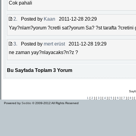
Cok pahali
2.
Posted by
Kaan
2011-12-28 20:29
Yay?nlam?yorum ?cretli sat?yorum Sa? ?st tarafta ?cretini g
3.
Posted by
mert erüst
2011-12-28 19:29
ne zaman yay?nlayacaks?n?z ?
Bu Sayfada Toplam 3 Yorum
Sayf
1
[
2
] [
3
] [
4
] [
5
] [
6
] [
7
] [
8
] [
Powered by
Seditio
© 2009-2012 All Rights Reserved