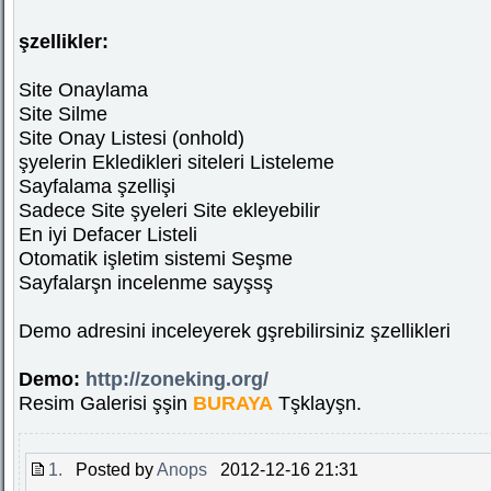
şzellikler:
Site Onaylama
Site Silme
Site Onay Listesi (onhold)
şyelerin Ekledikleri siteleri Listeleme
Sayfalama şzellişi
Sadece Site şyeleri Site ekleyebilir
En iyi Defacer Listeli
Otomatik işletim sistemi Seşme
Sayfalarşn incelenme sayşsş
Demo adresini inceleyerek gşrebilirsiniz şzellikleri
Demo:
http://zoneking.org/
Resim Galerisi şşin
BURAYA
Tşklayşn.
1.
Posted by
Anops
2012-12-16 21:31